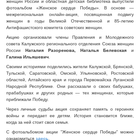
женщин России и областная детская библиотека выпустили
фотоальбом «Женское сердце Победы». В основе —
межрегиональная онлайн-акция, посвященная подвигу
женщин в годы Великой Отечественной и 85-летию
Антифашистского комитета советских женщин.
Акцию организовали члены Правления и Молодежного
совета Калужского регионального отделения Союза женщин
России
Наталия Разоренова, Наталья Белевская
и
Галина Ильяшевич
.
Своими историями поделились жители Калужской, Брянской,
Тульской, Саратовской, Омской, Ульяновской, Ростовской
областей, Алтайского края и города Первомайска Луганской
Народной Республике. Они рассказали о своих бабушках,
прабабушках и других родных — тех женщинах, которые
приближали Победу.
Через личные судьбы акция сохраняет память о героинях
войны и передает ее детям. История становится ближе,
когда за ней стоит своя семья.
С фотоальбомом акции "Женское сердце Победы" можно
ознакомиться
здесь
.