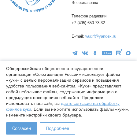
Вячеславовна
Телефон редакции:
+7 (495) 650-73-32
E-mail:
wur.rf@yandex.ru
Общероссийская общественно-государственная
организация «Союз женщин России» использует файлы
«куки» с целью персонализации сервисов и повышения
16+
удобства пользования веб-сайтом. «Куки» представляют
© wuor.ru Использование материалов сайта разрешается только
собой небольшие файлы, содержащие информацию о
при указании ссылки на источник
предыдущих посещениях веб-сайта. Продолжая
использовать наш сайт, вы
даете согласие на обработку
Правовая информация
файлов куки
. Если вы не хотите использовать файлы «куки»,
Карта сайта
измените настройки своего браузера.
Лицензия СМИ Эл № ФС77-78338 от 24.04.2020
Согласен
Подробнее
Разработано в
Indexis