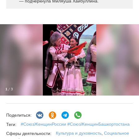
— подчеркнула Миляуша Хайбуллина.
1
/ 3
Поделиться:
#СоюзЖенщинРоссии #СоюзЖенщинБашкортостана
Теги:
Культура и духовность
,
Социальное
Сферы деятельности: