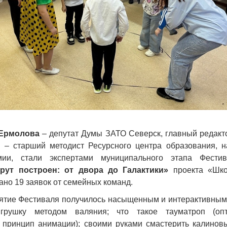
 Ермолова
– депутат Думы ЗАТО Северск, главный редакт
– старший методист Ресурсного центра образования, н
ии, стали экспертами муниципального этапа Фестив
рут построен: от двора до Галактики»
проекта «Шко
но 19 заявок от семейных команд.
ятие Фестиваля получилось насыщенным и интерактивным: 
игрушку методом валяния; что такое тауматроп (опт
принцип анимации); своими руками смастерить калинов