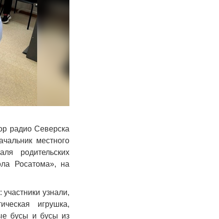
ор радио Северска
ачальник местного
аля родительских
ла Росатома», на
участники узнали,
ическая игрушка,
ые бусы и бусы из