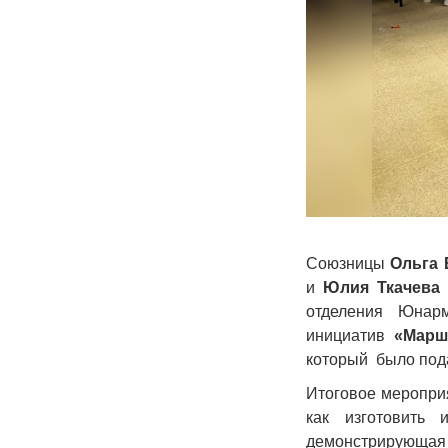
Союзницы
Ольга
и
Юлия Ткачева
отделения Юнарм
инициатив
«Марш
который было пода
Итоговое меропри
как изготовить 
демонстрирующая 