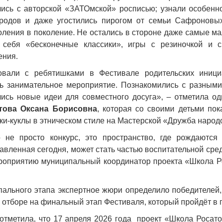
лись с авторской «ЗАТОмской» росписью; узнали особенн
родов и даже угостились пирогом от семьи Сафроновых
оления в поколение. Не остались в стороне даже самые ма
себя «бесконечные классики», игры с резиночкой и с
ения.
овали с ребятишками в Фестивале родительских инициа
ь занимательное мероприятие. Познакомились с разными
лись новые идеи для совместного досуга», – отметила од
това Оксана Борисовна
, которая со своими детьми по
ки-куклы в этническом стиле на Мастерской «Дружба народ
 не просто конкурс, это пространство, где рождаются
тавленная сегодня, может стать частью воспитательной сре
ероприятию муниципальный координатор проекта «Школа 
пального этапа экспертное жюри определило победителей,
в отборе на финальный этап Фестиваля, который пройдёт в г
отметила, что 17 апреля 2026 года проект «Школа Росато