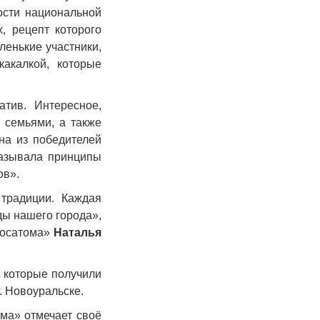
ости национальной
, рецепт которого
ленькие участники,
какалкой, которые
тив. Интересное,
 семьями, а также
на из победителей
казывала принципы
ов».
 традиции. Каждая
ды нашего города»,
Росатома»
Наталья
 которые получили
. Новоуральске.
ма» отмечает своё