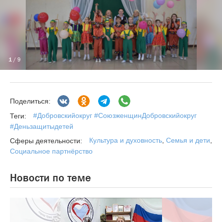
1
/ 9
Поделиться:
#Добровскийокруг #СоюзженщинДобровскийокруг
Теги:
#Деньзащитыдетей
Культура и духовность
,
Семья и дети
,
Сферы деятельности:
Социальное партнёрство
Новости по теме