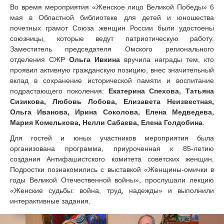
Во время мероприятия «Женское лицо Великой Победы» 6
мая в Областной библиотеке для детей и юношества
почетных грамот Союза женщин России были удостоены
союзницы, которые ведут патриотическую работу.
Заместитель председателя Омского регионального
отделения СЖР
Ольга Ивкина
вручила награды тем, кто
проявил активную гражданскую позицию, внес значительный
вклад в сохранение исторической памяти и воспитание
подрастающего поколения:
Екатерина Спехова, Татьяна
Сизикова, Любовь Лобова, Елизавета Неизвестная,
Ольга Иванова, Ирина Соколова, Елена Медведева,
Мария Комелькова, Нелли Сабаева, Елена Голдобина
.
Для гостей и юных участников мероприятия была
организована программа, приуроченная к 85-летию
создания Антифашистского комитета советских женщин.
Подростки познакомились с выставкой «Женщины-омички в
годы Великой Отечественной войны», прослушали лекцию
«Женские судьбы: война, труд, надежды» и выполнили
интерактивные задания.