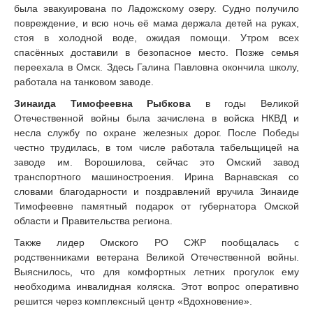
была эвакуирована по Ладожскому озеру. Судно получило
повреждение, и всю ночь её мама держала детей на руках,
стоя в холодной воде, ожидая помощи. Утром всех
спасённых доставили в безопасное место. Позже семья
переехала в Омск. Здесь Галина Павловна окончила школу,
работала на танковом заводе.
Зинаида Тимофеевна Рыбкова
в годы Великой
Отечественной войны была зачислена в войска НКВД и
несла службу по охране железных дорог. После Победы
честно трудилась, в том числе работала табельщицей на
заводе им. Ворошилова, сейчас это Омский завод
транспортного машиностроения. Ирина Варнавская со
словами благодарности и поздравлений вручила Зинаиде
Тимофеевне памятный подарок от губернатора Омской
области и Правительства региона.
Также лидер Омского РО СЖР пообщалась с
родственниками ветерана Великой Отечественной войны.
Выяснилось, что для комфортных летних прогулок ему
необходима инвалидная коляска. Этот вопрос оперативно
решится через комплексный центр «Вдохновение».