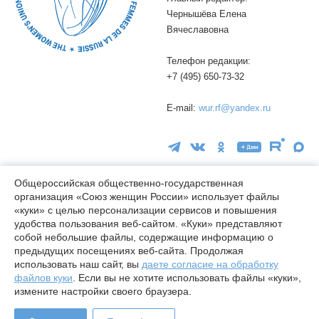
Чернышёва Елена
Вячеславовна
Телефон редакции:
+7 (495) 650-73-32
E-mail:
wur.rf@yandex.ru
Общероссийская общественно-государственная
организация «Союз женщин России» использует файлы
16+
«куки» с целью персонализации сервисов и повышения
удобства пользования веб-сайтом. «Куки» представляют
© wuor.ru Использование материалов сайта разрешается только
собой небольшие файлы, содержащие информацию о
при указании ссылки на источник
предыдущих посещениях веб-сайта. Продолжая
использовать наш сайт, вы
даете согласие на обработку
Правовая информация
файлов куки
. Если вы не хотите использовать файлы «куки»,
Карта сайта
измените настройки своего браузера.
Лицензия СМИ Эл № ФС77-78338 от 24.04.2020