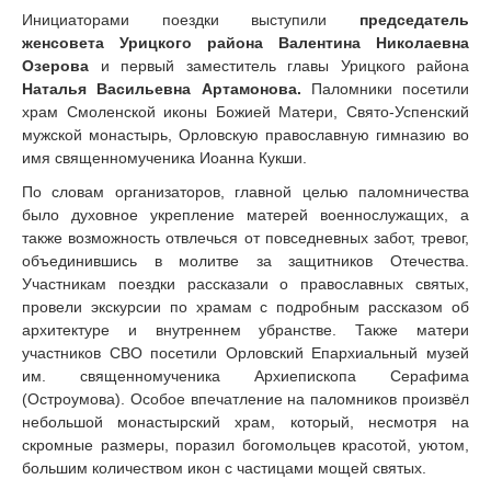
Инициаторами поездки выступили
председатель
женсовета Урицкого района Валентина Николаевна
Озерова
и первый заместитель главы Урицкого района
Наталья Васильевна
Артамонова.
Паломники посетили
храм Смоленской иконы Божией Матери, Свято-Успенский
мужской монастырь, Орловскую православную гимназию во
имя священномученика Иоанна Кукши.
По словам организаторов, главной целью паломничества
было духовное укрепление матерей военнослужащих, а
также возможность отвлечься от повседневных забот, тревог,
объединившись в молитве за защитников Отечества.
Участникам поездки рассказали о православных святых,
провели экскурсии по храмам с подробным рассказом об
архитектуре и внутреннем убранстве. Также матери
участников СВО посетили Орловский Епархиальный музей
им. священномученика Архиепископа Серафима
(Остроумова). Особое впечатление на паломников произвёл
небольшой монастырский храм, который, несмотря на
скромные размеры, поразил богомольцев красотой, уютом,
большим количеством икон с частицами мощей святых.