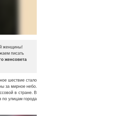
ой женщины!
лжаем писать
го женсовета
ное шествие стало
ны за мирное небо.
ссовой в стране. В
в по улицам города