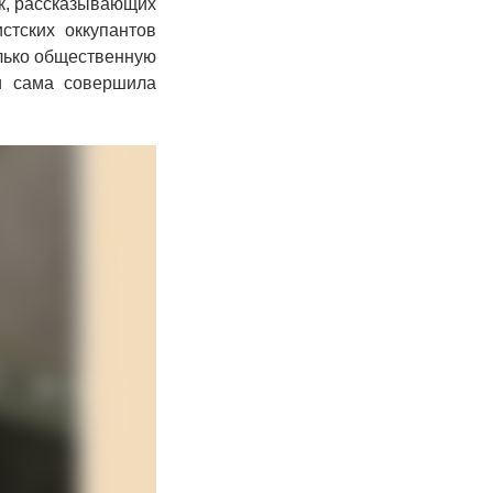
к, рассказывающих
стских оккупантов
лько общественную
и сама совершила