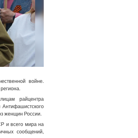
ественной войне.
 региона.
лицам райцентра
ы Антифашистского
юз женщин России.
Р и всего мира на
личных сообщений,