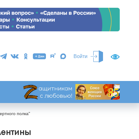
Войти
ертного полка"
лентины