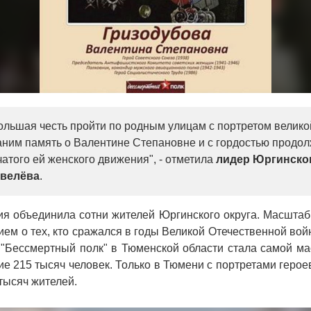
ольшая честь пройти по родным улицам с портретом велик
ним память о Валентине Степановне и с гордостью продо
чатого ей женского движения", - отметила
лидер Юргинско
евелёва
.
ия объединила сотни жителей Юргинского округа. Масштаб
м о тех, кто сражался в годы Великой Отечественной вой
 "Бессмертный полк" в Тюменской области стала самой ма
ие 215 тысяч человек. Только в Тюмени с портретами герое
тысяч жителей.