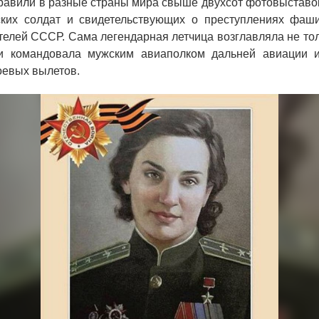
правили в разные страны мира свыше двухсот фотовыставо
ских солдат и свидетельствующих о преступлениях фаши
телей СССР. Сама легендарная летчица возглавляла не то
 и командовала мужским авиаполком дальней авиации 
оевых вылетов.