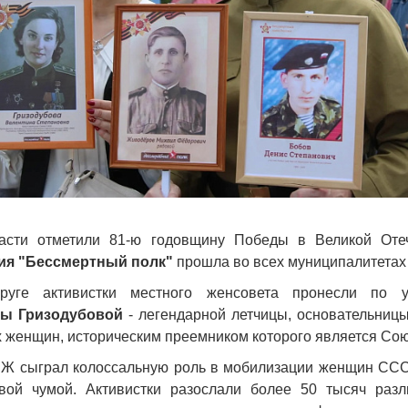
асти отметили 81-ю годовщину Победы в Великой Отеч
ия "Бессмертный полк"
прошла во всех муниципалитетах
руге активистки местного женсовета пронесли по у
ы Гризодубовой
- легендарной летчицы, основательниц
х женщин, историческим преемником которого является Со
Ж сыграл колоссальную роль в мобилизации женщин ССС
вой чумой. Активистки разослали более 50 тысяч раз