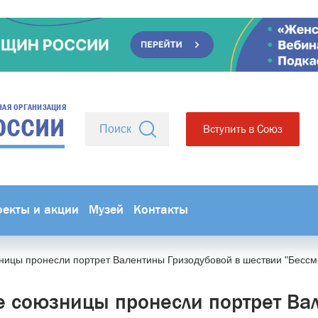
НАЯ ОРГАНИЗАЦИЯ
ОССИИ
Вступить в Союз
оекты и акции
Музей
Контакты
ницы пронесли портрет Валентины Гризодубовой в шествии "Бессм
 союзницы пронесли портрет Ва