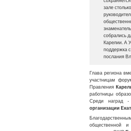
сохраняется
зале стольк
руководител
общественны
знаменатель
собрались д
Карелии. А 
поддержка с
послания Вл
Глава региона вм
участницам фору
Правления
Карел
работницы образо
Среди наград 
организации
Ека
Благодарственны
общественной и 