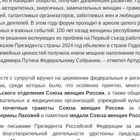
, но и набирает обороты, получает дальнейшее развитие. П
о авторитетных, энергичных, замечательных женщин – грам
ей, талантливых организаторов, заботливых жен и любящих
х деятелей. В этом году форум проходит в ареоле целого 
ных и важных событий. 100 лет назад женщины республик
ля решения волнующих их проблем на Первый съезд работн
Указом Президента страны 2024 год объявлен в стране Годо
емейных ценностей получила новое мощное наполнение по
адимира Путина Федеральному Собранию, – отметил Арту
есте с супругой вручил на церемонии федеральные и рег
ма, среди которых было, что особенно приятно, много
ьского отделения Союза женщин России
, а также общ
вательных и медицинских организаций, учреждений культ
-
почетные грамоты Союза женщин России
за п
терины Лаховой
и памятные
медали Союза женщин Рос
ми письмами Президента Российской Федерации за ак
благотворительной деятельности удостоены председа