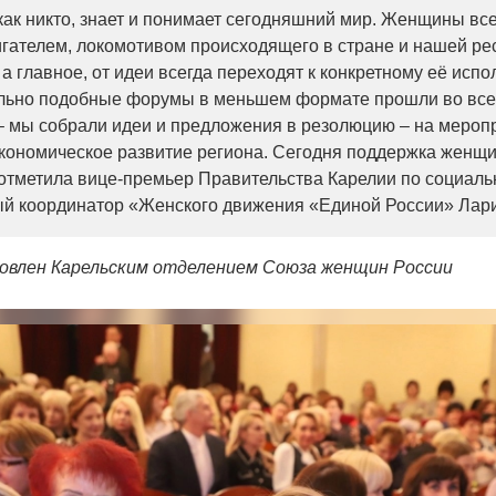
ак никто, знает и понимает сегодняшний мир. Женщины вс
ателем, локомотивом происходящего в стране и нашей рес
 а главное, от идеи всегда переходят к конкретному её исп
льно подобные форумы в меньшем формате прошли во все
– мы собрали идеи и предложения в резолюцию – на мероп
кономическое развитие региона. Сегодня поддержка женщи
 отметила вице-премьер Правительства Карелии по социал
й координатор «Женского движения «Единой России» Лари
овлен Карельским отделением Союза женщин России