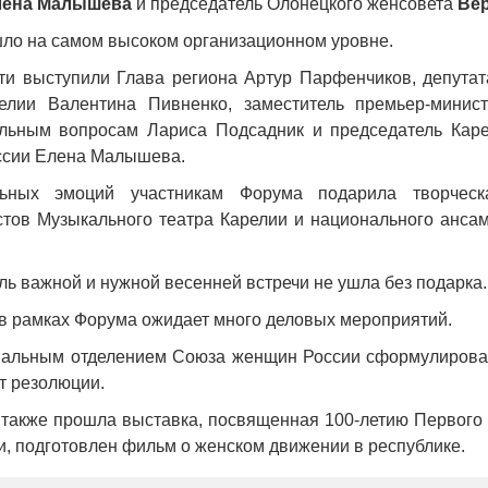
лена Малышева
и председатель Олонецкого женсовета
Вер
ло на самом высоком организационном уровне.
ти выступили Глава региона Артур Парфенчиков, депутат
лии Валентина Пивненко, заместитель премьер-минист
льным вопросам Лариса Подсадник и председатель Каре
ссии Елена Малышева.
льных эмоций участникам Форума подарила творческ
стов Музыкального театра Карелии и национального ансам
оль важной и нужной весенней встречи не ушла без подарка.
в рамках Форума ожидает много деловых мероприятий.
нальным отделением Союза женщин России сформулиров
т резолюции.
 также прошла выставка, посвященная 100-летию Первого 
и, подготовлен фильм о женском движении в республике.