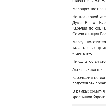
отделения СЖР
Е
Мероприятие прош
На пленарной час
Думы РФ от Каре
Карелии по социа
Союза женщин Ро
Массу положите
талантливых арти
«Кантеле».
Ни одна гостья ст
Активных женщин 
Карельским регио
подготовлен проек
В рамках события
крестьянок Карели