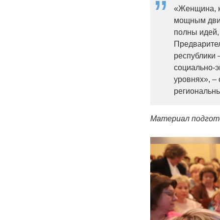
«Женщина, к
мощным двиг
полны идей,
Предварите
республики 
социально-э
уровнях», –
региональны
Материал подгот