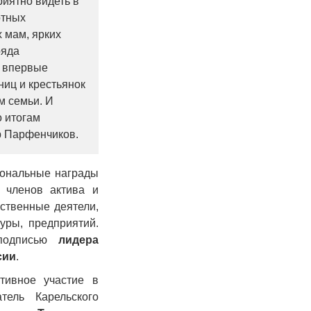
риятно видеть в
отных
 мам, ярких
ряда
и впервые
иц и крестьянок
м семьи. И
 итогам
р Парфенчиков.
иональные награды
 членов актива и
ественные деятели,
уры, предприятий.
одписью
лидера
сии
.
тивное участие в
тель Карельского