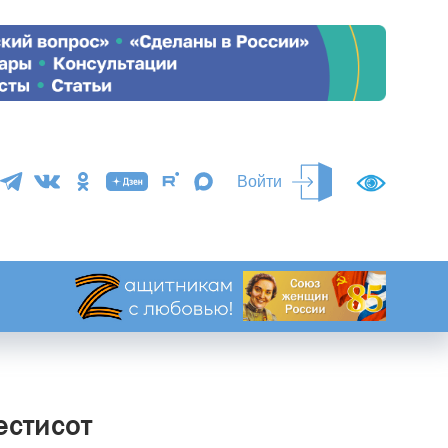
Войти
естисот