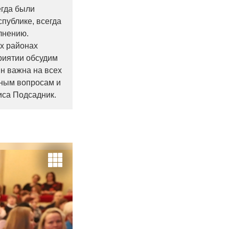
егда были
публике, всегда
олнению.
х районах
риятии обсудим
н важна на всех
ьным вопросам и
са Подсадник.