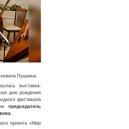
геевича Пушкина
ылась выставка-
ная дню рождения
родного фестиваля
стие
председатель
кова
.
ного проекта «Мир