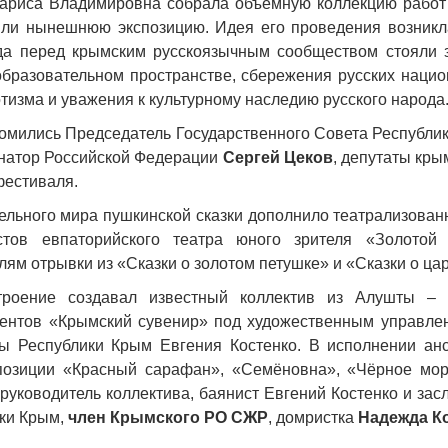
 Лариса Владимировна собрала объёмную коллекцию работ
или нынешнюю экспозицию. Идея его проведения возникл
да перед крымским русскоязычным сообществом стояли 
образовательном пространстве, сбережения русских наци
тизма и уважения к культурному наследию русского народа
комились Председатель Государственного Совета Республи
енатор Российской Федерации
Сергей Цеков
, депутаты кры
фестиваля.
ельного мира пушкинской сказки дополнило театрализован
стов евпаторийского театра юного зрителя «Золотой 
лям отрывки из «Сказки о золотом петушке» и «Сказки о ца
троение создавал известный коллектив из Алушты – 
ентов «Крымский сувенир» под художественным управле
ры Республики Крым Евгения Костенко. В исполнении ан
позиции «Красный сарафан», «Семёновна», «Чёрное мор
руководитель коллектива, баянист Евгений Костенко и за
ики Крым,
член Крымского РО СЖР
, домристка
Надежда К