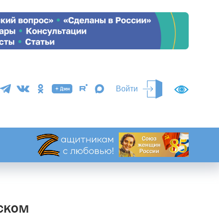
Войти
мском