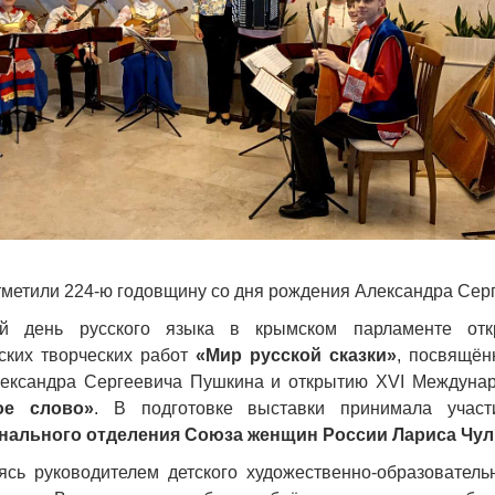
метили 224-ю годовщину со дня рождения Александра Сер
й день русского языка в крымском парламенте откр
тских творческих работ
«Мир русской сказки»
, посвящён
лександра Сергеевича Пушкина и открытию XVI Междуна
ое слово»
. В подготовке выставки принимала уча
нального отделения Союза женщин России Лариса Чул
ясь руководителем детского художественно-образователь