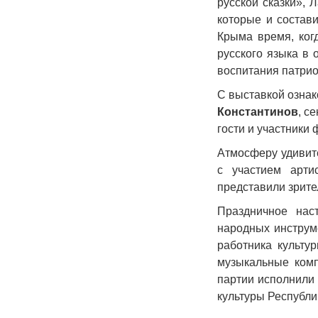
русской сказки»,
которые и состав
Крыма время, ког
русского языка в 
воспитания патрио
С выставкой озна
Константинов
, с
гости и участники 
Атмосферу удивит
с участием арти
представили зрите
Праздничное нас
народных инструм
работника культу
музыкальные ком
партии исполнили 
культуры Республ