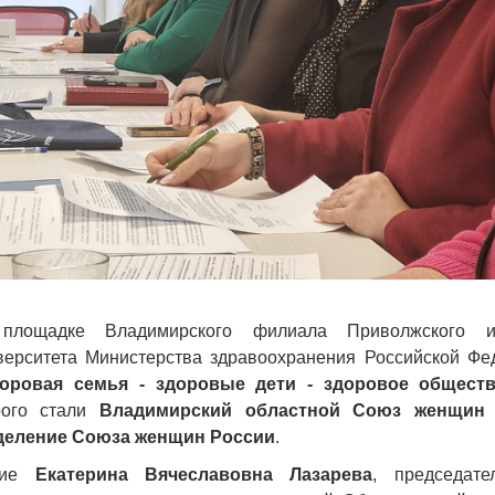
лощадке Владимирского филиала Приволжского исс
верситета Министерства здравоохранения Российской Фе
оровая семья - здоровые дети - здоровое общест
рого стали
Владимирский областной Союз женщин
деление Союза женщин России
.
ие
Екатерина Вячеславовна Лазарева
, председате