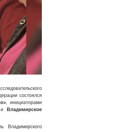
ледовательского
дерации состоялся
во»
, инициаторами
и
Владимирское
ль Владимирского