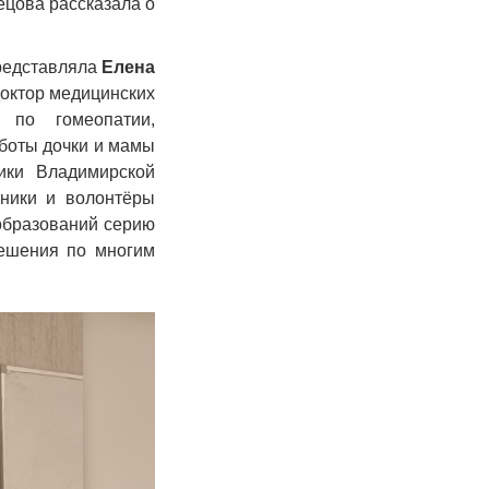
ецова рассказала о
редставляла
Елена
доктор медицинских
 по гомеопатии,
аботы дочки и мамы
ики Владимирской
тники и волонтёры
образований серию
решения по многим