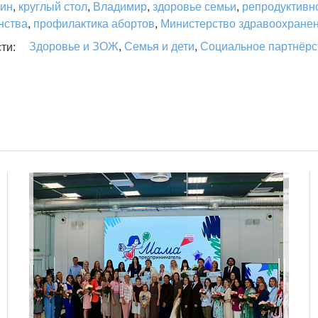
ин
,
круглый стол
,
Владимир
,
здоровье семьи
,
репродуктивн
нства
,
профилактика абортов
,
Министерство здравоохране
Здоровье и ЗОЖ
,
Семья и дети
,
Социальное партнёрс
ти: