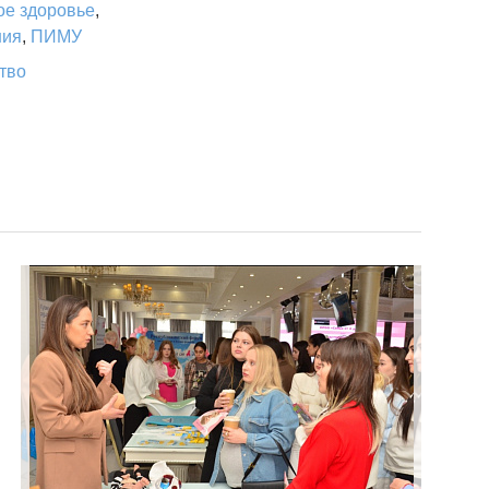
ое здоровье
,
ния
,
ПИМУ
тво