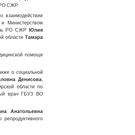
 РО СЖР.
о взаимодействии
 и Министерством
тель РО СЖР
Юлия
ой области
Тамара
дицинской помощи
акже о социальной
йловна Денисова
,
рской области по
ный врач ГБУЗ ВО
ана Анатольевна
 репродуктивного