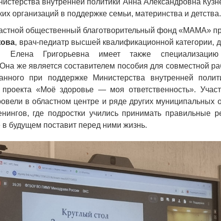
истерства внутренней политики Анна Александровна Кузн
их организаций в поддержке семьи, материнства и детства.
астной общественный благотворительный фонд «МАМА» п
жова
, врач-педиатр высшей квалификационной категории, 
р. Елена Григорьевна имеет также специализацию
 Она же является составителем пособия для совместной р
анного при поддержке Министерства внутренней полит
 проекта «Моё здоровье — моя ответственность». Учас
вели в областном центре и ряде других муниципальных 
енингов, где подростки учились принимать правильные 
 в будущем поставит перед ними жизнь.