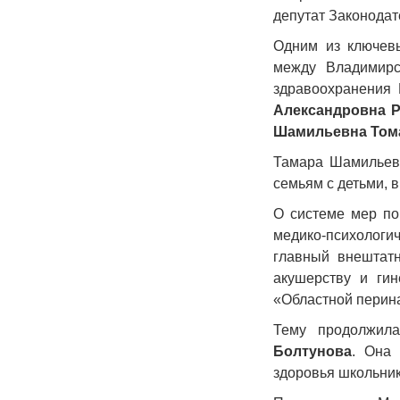
депутат Законодат
Одним из ключев
между Владимирс
здравоохранения
Александровна Р
Шамильевна Том
Тамара Шамильев
семьям с детьми, 
О системе мер по
медико-психолог
главный внештат
акушерству и ги
«Областной перин
Тему продолжил
Болтунова
. Она 
здоровья школьник