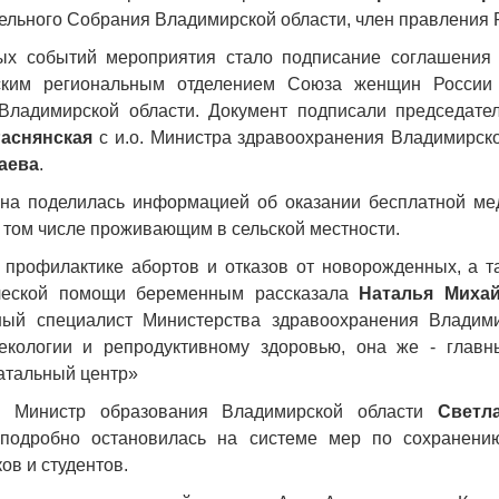
ельного Собрания Владимирской области, член правления
ых событий мероприятия стало подписание соглашения 
ким региональным отделением Союза женщин России
 Владимирской области. Документ подписали председа
аснянская
с и.о. Министра здравоохранения Владимирск
аева
.
на поделилась информацией об оказании бесплатной ме
в том числе проживающим в сельской местности.
 профилактике абортов и отказов от новорожденных, а т
ической помощи беременным рассказала
Наталья Миха
ный специалист Министерства здравоохранения Владими
некологии и репродуктивному здоровью, она же - глав
атальный центр»
а Министр образования Владимирской области
Светл
подробно остановилась на системе мер по сохранению
ов и студентов.