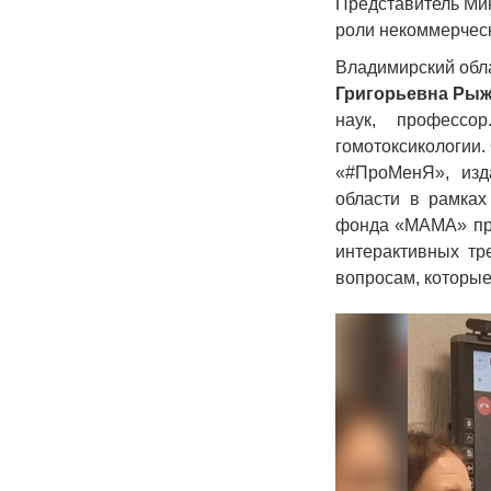
Представитель Мин
роли некоммерческ
Владимирский обл
Григорьевна Ры
наук, профессо
гомотоксикологии.
«#ПроМенЯ», изд
области в рамках
фонда «МАМА» про
интерактивных тр
вопросам, которые