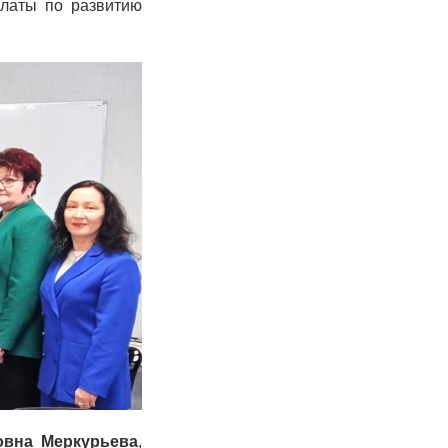
алаты по развитию
овна Меркурьева
,