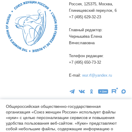
Россия, 125375, Москва,
Глинищевский переулок, 6
+7 (495) 629-32-23
Главный редактор:
Чернышёва Елена
Вячеславовна
Телефон редакции:
+7 (495) 650-73-32
E-mail:
wur.rf@yandex.ru
Общероссийская общественно-государственная
организация «Союз женщин России» использует файлы
«куки» с целью персонализации сервисов и повышения
16+
удобства пользования веб-сайтом. «Куки» представляют
© wuor.ru Использование материалов сайта разрешается только
собой небольшие файлы, содержащие информацию о
при указании ссылки на источник