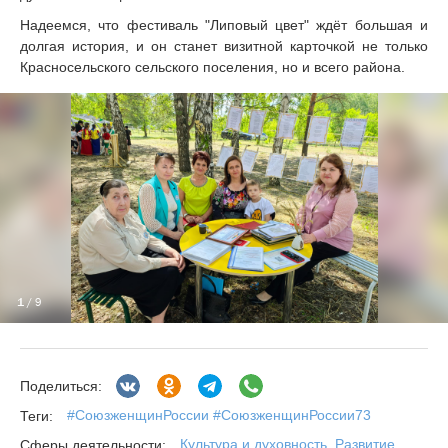
Надеемся, что фестиваль "Липовый цвет" ждёт большая и
долгая история, и он станет визитной карточкой не только
Красносельского сельского поселения, но и всего района.
1
/ 9
Поделиться:
#СоюзженщинРоссии #СоюзженщинРоссии73
Теги:
Культура и духовность
,
Развитие
Сферы деятельности: