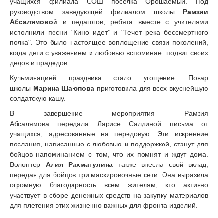
учащихся филиала СОШ поселка Орошаемый. Под
руководством заведующей филиалом школы
Рамзии
Абсалямовой
и педагогов, ребята вместе с учителями
исполнили песни "Кино идет" и "Течет река бессмертного
полка". Это было настоящее воплощение связи поколений,
когда дети с уважением и любовью вспоминает подвиг своих
дедов и прадедов.
Кульминацией праздника стало угощение. Повар
школы
Марина Шаюпова
приготовила для всех вкуснейшую
солдатскую кашу.
В завершение мероприятия Рамзия
Абсалямова передала Ларисе Салдиной письма от
учащихся, адресованные на передовую. Эти искренние
послания, написанные с любовью и поддержкой, станут для
бойцов напоминанием о том, что их помнят и ждут дома.
Волонтер
Алия Рахматулина
также внесла свой вклад,
передав для бойцов три маскировочные сети. Она выразила
огромную благодарность всем жителям, кто активно
участвует в сборе денежных средств на закупку материалов
для плетения этих жизненно важных для фронта изделий.