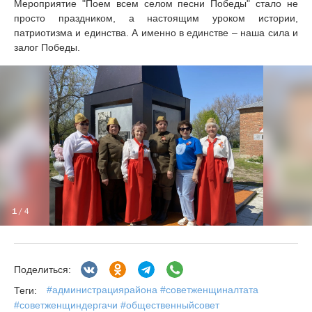
Мероприятие "Поем всем селом песни Победы" стало не
просто праздником, а настоящим уроком истории,
патриотизма и единства. А именно в единстве – наша сила и
залог Победы.
1
/ 4
Поделиться:
#администрациярайона #советженщиналтата
Теги:
#советженщиндергачи #общественныйсовет