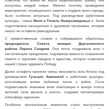
отметили, что война не знала национальных границ, она
коснулась каждой семьи. Именно поэтому проведение
мероприятия, посвященного памяти о подвиге всего народа,
было особенно актуально. Под руководством работников
культуры - семьи
Виля и Гюзель Ишмухамедовых
и была
подготовлена насыщенная и душевная программа, которая
никого не оставила равнодушным.
С приветственным словом к собравшимся обратилась
председатель Совета женщин Дергачевского
района Лариса Салдина
. Она тепло поздравила всех с
наступающим праздником, подчеркнув важность сохранения
памяти о героизме предков и единства, которое позволило
нашей стране одержать Победу.
Далее эстафету приняли члены женсовета села Алтата под
руководством
Гульшат Аминовой
и работники культуры,
исполнившие всеми любимые песни о войне. Гости
подхватывали знакомые всем композиции и вскоре голоса
жителей села звучало в унисон, создавая неповторимую
атмосферу единения.
Особенно трогательным моментом стало выступление