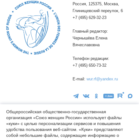
Россия, 125375, Москва,
Глинищевский переулок, 6
+7 (495) 629-32-23
Главный редактор:
Чернышёва Елена
Вячеславовна
Телефон редакции:
+7 (495) 650-73-32
E-mail:
wur.rf@yandex.ru
Общероссийская общественно-государственная
организация «Союз женщин России» использует файлы
16+
«куки» с целью персонализации сервисов и повышения
удобства пользования веб-сайтом. «Куки» представляют
© wuor.ru Использование материалов сайта разрешается только
собой небольшие файлы, содержащие информацию о
при указании ссылки на источник