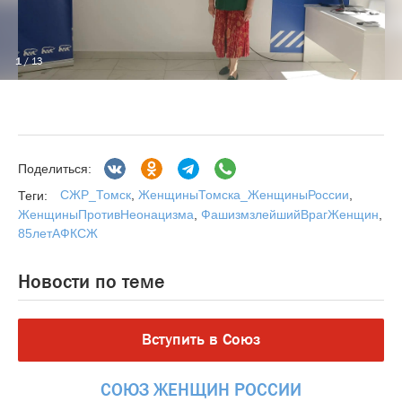
1
/ 13
Поделиться:
СЖР_Томск
,
ЖенщиныТомска_ЖенщиныРоссии
,
Теги:
ЖенщиныПротивНеонацизма
,
ФашизмзлейшийВрагЖенщин
,
85летАФКСЖ
Новости по теме
Вступить в Союз
СОЮЗ
ЖЕНЩИН
РОССИИ