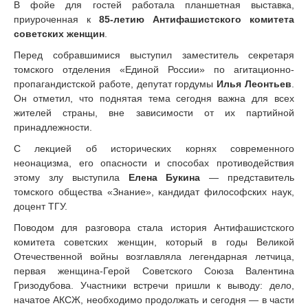
В фойе для гостей работала планшетная выставка,
приуроченная к
85-летию Антифашистского комитета
советских женщин
.
Перед собравшимися выступил заместитель секретаря
томского отделения «Единой России» по агитационно-
пропагандистской работе, депутат гордумы
Илья Леонтьев
.
Он отметил, что поднятая тема сегодня важна для всех
жителей страны, вне зависимости от их партийной
принадлежности.
С лекцией об исторических корнях современного
неонацизма, его
опасности и способах противодействия
этому злу выступила
Елена Букина
— представитель
томского общества «Знание», кандидат философских наук,
доцент ТГУ.
Поводом для разговора стала история Антифашистского
комитета советских женщин, который в годы Великой
Отечественной войны возглавляла легендарная летчица,
первая женщина-Герой Советского Союза Валентина
Гризодубова. Участники встречи пришли к выводу: дело,
начатое АКСЖ, необходимо продолжать и сегодня — в части