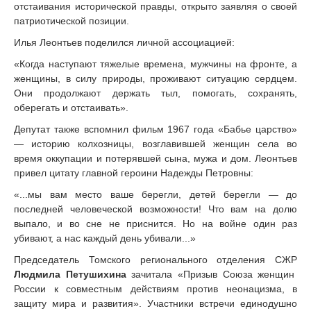
отстаивания исторической правды, открыто заявляя о своей
патриотической позиции.
Илья Леонтьев поделился личной ассоциацией:
«Когда наступают тяжелые времена, мужчины на фронте, а
женщины, в силу природы, проживают ситуацию сердцем.
Они продолжают держать тыл, помогать, сохранять,
оберегать и отстаивать».
Депутат также вспомнил фильм 1967 года «Бабье царство»
— историю колхозницы, возглавившей женщин села во
время оккупации и потерявшей сына, мужа и дом. Леонтьев
привел цитату главной героини Надежды Петровны:
«...мы вам место ваше берегли, детей берегли — до
последней человеческой возможности! Что вам на долю
выпало, и во сне не приснится. Но на войне один раз
убивают, а нас каждый день убивали...»
Председатель Томского регионального отделения СЖР
Людмила Петушихина
зачитала «Призыв Союза женщин
России к совместным действиям против неонацизма, в
защиту мира и развития». Участники встречи единодушно