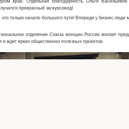
дном крае. Отдельная благодарность Ольге Васильевне
получился прекрасный экскурсовод!
- это только начало большого пути! Впереди у бизнес-леди 
гиональное отделение Союза женщин России желает пре
я и ждет ярких общественно полезных проектов.