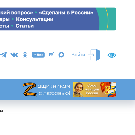
Войти
ны