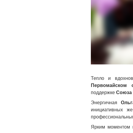
Тепло и вдохно
Первомайском о
поддержке
Союза 
Энергичная
Ольг
инициативных же
профессиональным
Ярким моментом в