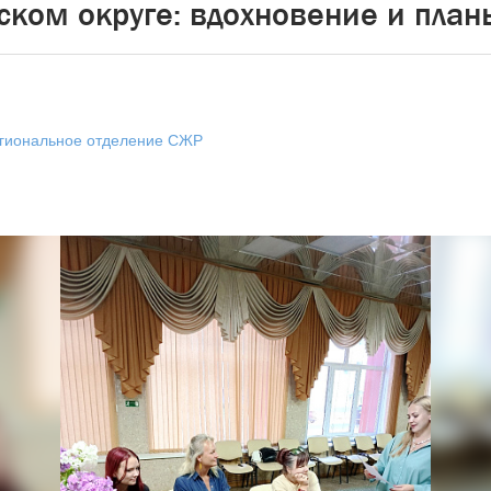
ком округе: вдохновение и план
егиональное отделение СЖР