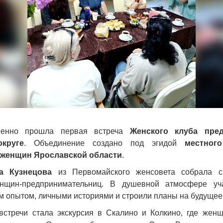
венно прошла первая встреча
Женского клуба пре
круге
. Объединение создано под эгидой
местного
женщин Ярославской области
.
а Кузнецова
из Первомайского женсовета собрала с
нщин-предпринимательниц. В душевной атмосфере уч
 опытом, личными историями и строили планы на будущее
стречи стала экскурсия в Скалино и Колкино, где жен