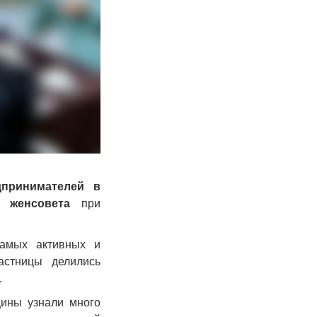
дпринимателей в
 женсовета
при
амых активных и
астницы делились
.
щины узнали много