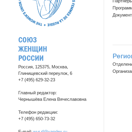
Партнёр
Програм
Докумен
СОЮЗ
ЖЕНЩИН
Регио
РОССИИ
Отделен
Россия, 125375, Москва,
Организа
Глинищевский переулок, 6
+7 (495) 629-32-23
Главный редактор:
Чернышёва Елена Вячеславовна
Телефон редакции:
+7 (495) 650-73-32
E-mail:
wur.rf@yandex.ru