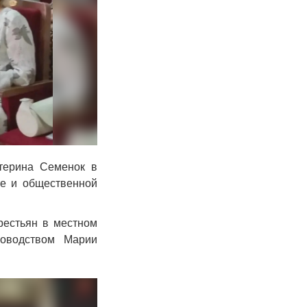
терина Семенок в
те и общественной
рестьян в местном
оводством Марии