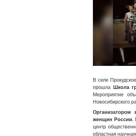
В селе Прокудско
прошла
Школа г
Мероприятие объ
Новосибирского ра
Организатором 
женщин России.
П
центр общественн
областная научная