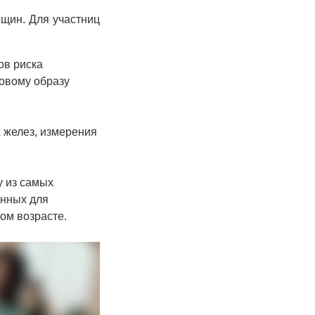
нщин. Для участниц
ов риска
ровому образу
желез, измерения
у из самых
анных для
ом возрасте.