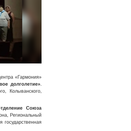
центра «Гармония»
вое долголетие»
.
о, Колыванского,
отделение Союза
она, Региональный
я государственная