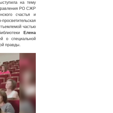
ступила на тему
 Правления РО СЖР
нского счастья и
о-просветительская
отъемлемой частью
 библиотеки
Елена
ей о специальной
ой правды.