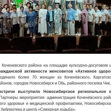
е Коченевского района на площадке культурно-досуговом 
ражданской активности женсоветов «Активное здоро
единило более 70 женщин из Коченёвского, Каргатског
йонов, городов Новосибирск и Обь, районного поселка Чик.
встречи выступило Новосибирское региональное 
артнеры мероприятия: администрация Коченёвского рай
ого здоровья и медицинской профилактики, Новосибирска
 библиотека и центр «Северная ходьба».