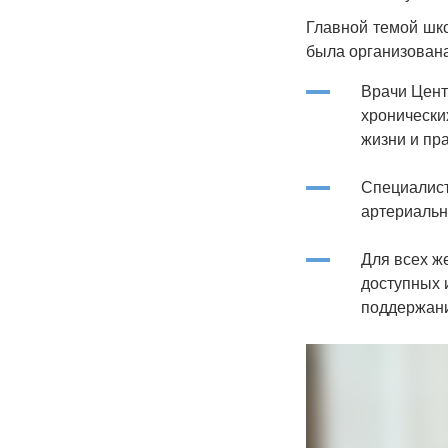
Главной темой шко
была организован
Врачи Цент
хронически
жизни и пр
Специалист
артериальн
Для всех ж
доступных 
поддержани