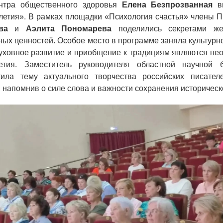
ентра общественного здоровья
Елена Безпрозванная
вы
летия». В рамках площадки «Психология счастья» члены
ва
и
Аэлита Пономарева
поделились секретами же
ых ценностей. Особое место в программе заняла культурн
уховное развитие и приобщение к традициям являются не
летия. Заместитель руководителя областной научной
ила тему актуального творчества российских писател
 напомнив о силе слова и важности сохранения историческ