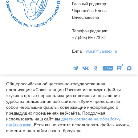
Главный редактор:
Чернышёва Елена
Вячеславовна
Телефон редакции:
+7 (495) 650-73-32
E-mail:
wur.rf@yandex.ru
Общероссийская общественно-государственная
организация «Союз женщин России» использует файлы
16+
«куки» с целью персонализации сервисов и повышения
удобства пользования веб-сайтом. «Куки» представляют
© wuor.ru Использование материалов сайта разрешается только
собой небольшие файлы, содержащие информацию о
при указании ссылки на источник
предыдущих посещениях веб-сайта. Продолжая
использовать наш сайт, вы
даете согласие на обработку
Правовая информация
файлов куки
. Если вы не хотите использовать файлы «куки»,
Карта сайта
измените настройки своего браузера.
Лицензия СМИ Эл № ФС77-78338 от 24.04.2020