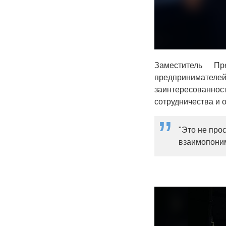
Заместитель П
предпринимател
заинтересованно
сотрудничества и
"Это не про
взаимопоним