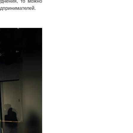
уднения, то можно
едпринимателей.