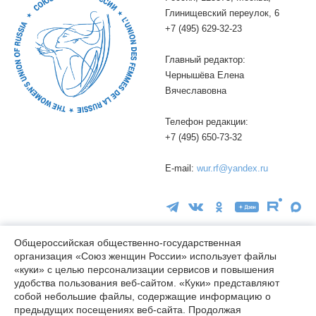
Глинищевский переулок, 6
+7 (495) 629-32-23
Главный редактор:
Чернышёва Елена
Вячеславовна
Телефон редакции:
+7 (495) 650-73-32
E-mail:
wur.rf@yandex.ru
Общероссийская общественно-государственная
организация «Союз женщин России» использует файлы
16+
«куки» с целью персонализации сервисов и повышения
удобства пользования веб-сайтом. «Куки» представляют
© wuor.ru Использование материалов сайта разрешается только
собой небольшие файлы, содержащие информацию о
при указании ссылки на источник
предыдущих посещениях веб-сайта. Продолжая