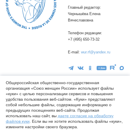
Главный редактор:
Чернышёва Елена
Вячеславовна
Телефон редакции:
+7 (495) 650-73-32
E-mail:
wur.rf@yandex.ru
Общероссийская общественно-государственная
организация «Союз женщин России» использует файлы
16+
«куки» с целью персонализации сервисов и повышения
удобства пользования веб-сайтом. «Куки» представляют
© wuor.ru Использование материалов сайта разрешается только
собой небольшие файлы, содержащие информацию о
при указании ссылки на источник
предыдущих посещениях веб-сайта. Продолжая
использовать наш сайт, вы
даете согласие на обработку
Правовая информация
файлов куки
. Если вы не хотите использовать файлы «куки»,
Карта сайта
измените настройки своего браузера.