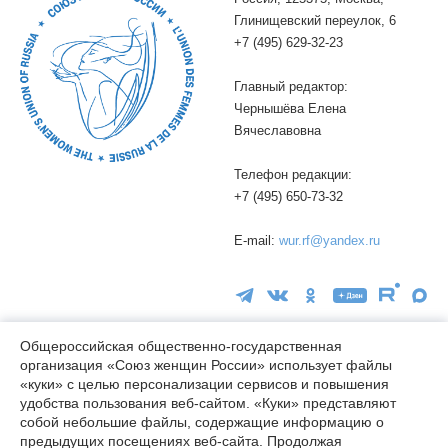
Глинищевский переулок, 6
+7 (495) 629-32-23
Главный редактор:
Чернышёва Елена
Вячеславовна
Телефон редакции:
+7 (495) 650-73-32
E-mail:
wur.rf@yandex.ru
Общероссийская общественно-государственная
организация «Союз женщин России» использует файлы
16+
«куки» с целью персонализации сервисов и повышения
удобства пользования веб-сайтом. «Куки» представляют
© wuor.ru Использование материалов сайта разрешается только
собой небольшие файлы, содержащие информацию о
при указании ссылки на источник
предыдущих посещениях веб-сайта. Продолжая