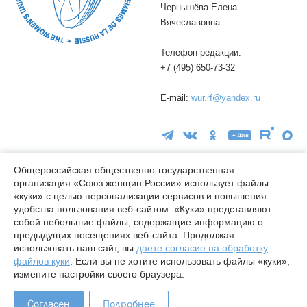
Чернышёва Елена
Вячеславовна
Телефон редакции:
+7 (495) 650-73-32
E-mail:
wur.rf@yandex.ru
Общероссийская общественно-государственная
организация «Союз женщин России» использует файлы
«куки» с целью персонализации сервисов и повышения
16+
удобства пользования веб-сайтом. «Куки» представляют
© wuor.ru Использование материалов сайта разрешается только
собой небольшие файлы, содержащие информацию о
при указании ссылки на источник
предыдущих посещениях веб-сайта. Продолжая
использовать наш сайт, вы
даете согласие на обработку
Правовая информация
файлов куки
. Если вы не хотите использовать файлы «куки»,
Карта сайта
измените настройки своего браузера.
Лицензия СМИ Эл № ФС77-78338 от 24.04.2020
Согласен
Подробнее