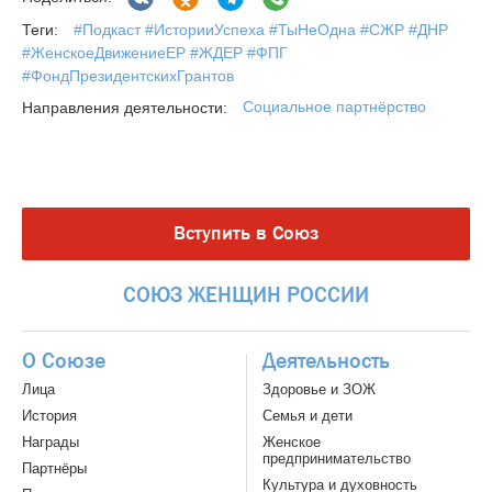
#Подкаст #ИсторииУспеха #ТыНеОдна #СЖР #ДНР
Теги:
#ЖенскоеДвижениеЕР #ЖДЕР #ФПГ
#ФондПрезидентскихГрантов
Социальное партнёрство
Направления деятельности:
Вступить в Союз
СОЮЗ
ЖЕНЩИН
РОССИИ
О Союзе
Деятельность
Лица
Здоровье и ЗОЖ
История
Семья и дети
Награды
Женское
предпринимательство
Партнёры
Культура и духовность