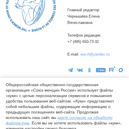
Главный редактор:
Чернышёва Елена
Вячеславовна
Телефон редакции:
+7 (495) 650-73-32
E-mail:
wur.rf@yandex.ru
Общероссийская общественно-государственная
организация «Союз женщин России» использует файлы
«куки» с целью персонализации сервисов и повышения
16+
удобства пользования веб-сайтом. «Куки» представляют
© wuor.ru Использование материалов сайта разрешается только
собой небольшие файлы, содержащие информацию о
при указании ссылки на источник
предыдущих посещениях веб-сайта. Продолжая
использовать наш сайт, вы
даете согласие на обработку
Правовая информация
файлов куки
. Если вы не хотите использовать файлы «куки»,
Карта сайта
измените настройки своего браузера.