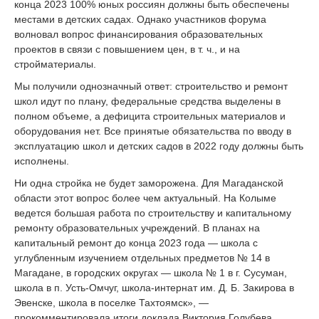
конца 2023 100% юных россиян должны быть обеспечены
местами в детских садах. Однако участников форума
волновал вопрос финансирования образовательных
проектов в связи с повышением цен, в т. ч., и на
стройматериалы.
Мы получили однозначный ответ: строительство и ремонт
школ идут по плану, федеральные средства выделены в
полном объеме, а дефицита строительных материалов и
оборудования нет. Все принятые обязательства по вводу в
эксплуатацию школ и детских садов в 2022 году должны быть
исполнены.
Ни одна стройка не будет заморожена. Для Магаданской
области этот вопрос более чем актуальный. На Колыме
ведется большая работа по строительству и капитальному
ремонту образовательных учреждений. В планах на
капитальный ремонт до конца 2023 года — школа с
углубленным изучением отдельных предметов № 14 в
Магадане, в городских округах — школа № 1 в г. Сусуман,
школа в п. Усть-Омчуг, школа-интернат им. Д. Б. Закирова в
Эвенске, школа в поселке Тахтоямск», —
прокомментировала итоги доклада Виктория Голубева.