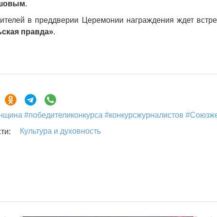
ашовым
.
дителей в преддверии Церемонии награждения ждет встре
ская правда»
.
щина #победителиконкурса #конкурсжурналистов #Союзж
Культура и духовность
ти: