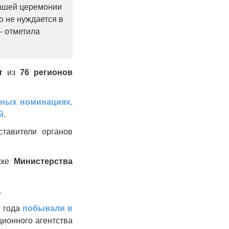
нашей церемонии
 не нуждается в
- отметила
т
из
76 регионов
вных номинациях
.
й
.
ставители органов
жке
Министерства
.
о года
побывали в
ционного агентства