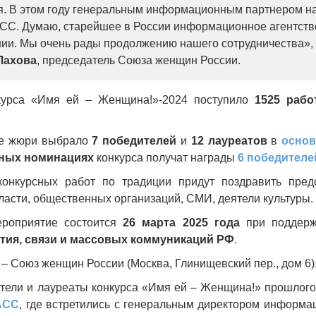
я. В этом году генеральным информационным партнером 
СС. Думаю, старейшее в России информационное агентство
ии. Мы очень рады продолжению нашего сотрудничества», 
Лахова
, председатель Союза женщин России.
нкурса «Имя ей – Женщина!»-2024 поступило
1525 рабо
е жюри выбрало
7 победителей
и
12 лауреатов
в
осно
ных номинациях
конкурса получат награды
6 победителе
онкурсных работ по традиции придут поздравить пред
ласти, общественных организаций, СМИ, деятели культуры.
ероприятие состоится
26 марта 2025 года
при поддер
тия, связи и массовых коммуникаций РФ
.
– Союз женщин России (Москва, Глинищевский пер., дом 6)
тели и лауреаты конкурса «Имя ей – Женщина!» прошлог
АСС
, где встретились с генеральным директором информа