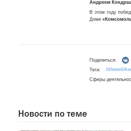
Андреем Кондр
В этом году побе
Доме
«Комсомоль
Поделиться:
#ИмяейЖен
Теги:
Сферы деятельнос
Новости по теме