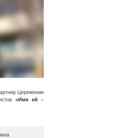
артнер Церемонии
листов
«Имя ей –
пеха