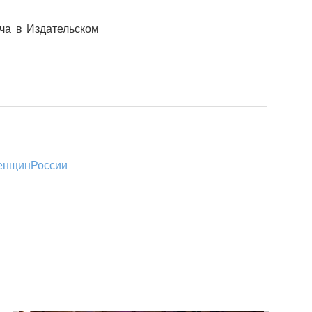
ча в Издательском
енщинРоссии