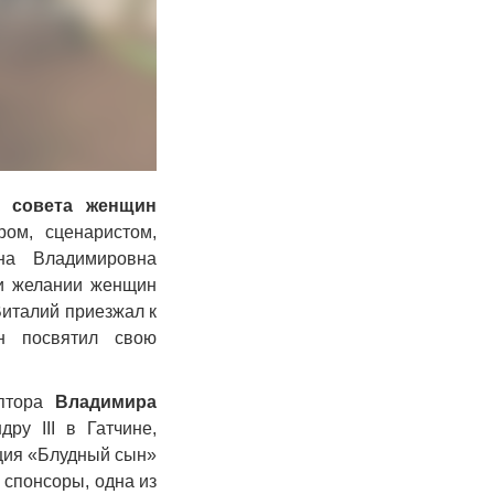
о совета женщин
ом, сценаристом,
на Владимировна
 и желании женщин
Виталий приезжал к
н посвятил свою
ьптора
Владимира
ру III в Гатчине,
яция «Блудный сын»
 спонсоры, одна из