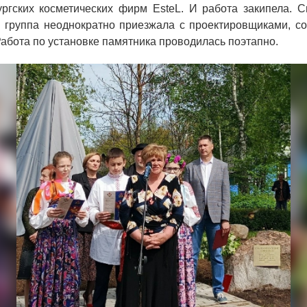
ургских косметических фирм EsteL. И работа закипела. С
я группа неоднократно приезжала с проектировщиками, со
абота по установке памятника проводилась поэтапно.