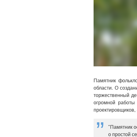
Памятник фолькл
области. О создан
торжественный ден
огромной работы 
проектировщиков,
"Памятник о
о простой с