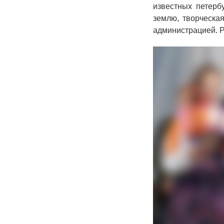
известных петерб
землю, творческа
администрацией. Р