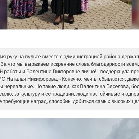
емя руку на пульсе вместе с администрацией района держа
 За что мы выражаем искренние слова благодарности всем, 
й работы и Валентине Викторовне лично! - подчеркнула пр
РО Наталья Никифорова. - Конечно, мечты сбываются, даж
бы нереальные. Но такие люди, как Валентина Веселова, бо
землю, за культуру и ее традиции, люди настойчивые и одн
е требующие наград, способны добиться самых высоких цел