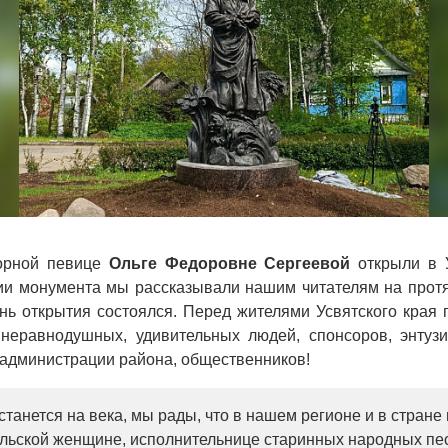
орной певице
Ольге Федоровне Сергеевой
открыли в 
ии монумента мы рассказывали нашим читателям на протя
ь открытия состоялся. Перед жителями Усвятского края 
неравнодушных, удивительных людей, спонсоров, энтузиа
 администрации района, общественников!
станется на века, мы рады, что в нашем регионе и в стране
ельской женщине, исполнительнице старинных народных пес