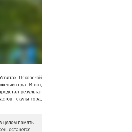
Усвятах Псковской
жении года. И вот,
предстал результат
стов, скульптора,
 в целом память
ен, останется