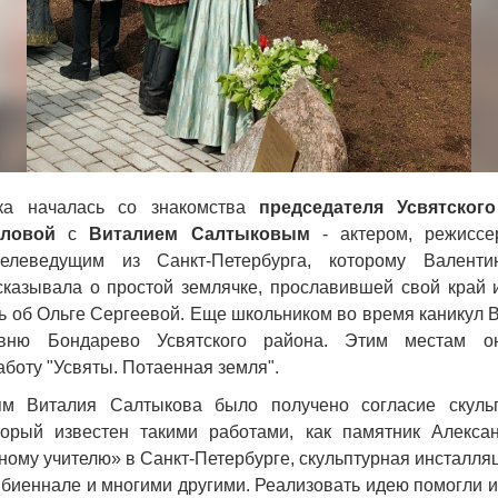
ка началась со знакомства
председателя Усвятског
ловой
с
Виталием Салтыковым
- актером, режиссер
елеведущим из Санкт-Петербурга, которому Валенти
сказывала о простой землячке, прославившей свой край
ь об Ольге Сергеевой. Еще школьником во время каникул 
вню Бондарево Усвятского района. Этим местам о
боту "Усвяты. Потаенная земля".
ям Виталия Салтыкова было получено согласие скул
торый известен такими работами, как памятник Александ
ому учителю» в Санкт-Петербурге, скульптурная инсталл
биеннале и многими другими. Реализовать идею помогли и