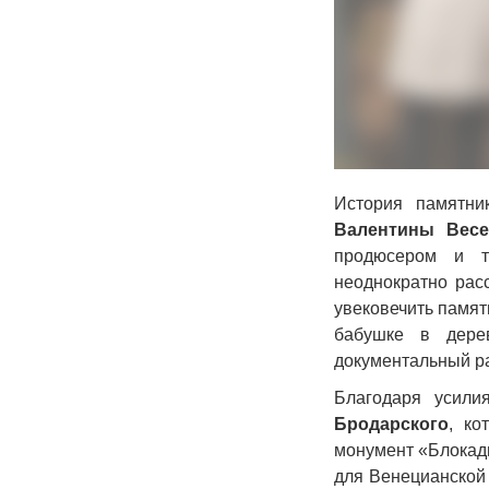
История памятни
Валентины Весе
продюсером и т
неоднократно рас
увековечить памят
бабушке в дере
документальный ра
Благодаря усили
Бродарского
, ко
монумент «Блокадн
для Венецианской 