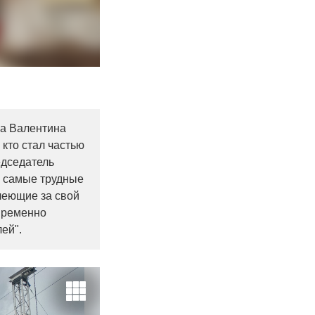
ла Валентина
кто стал частью
едседатель
е самые трудные
леющие за свой
овременно
ей".