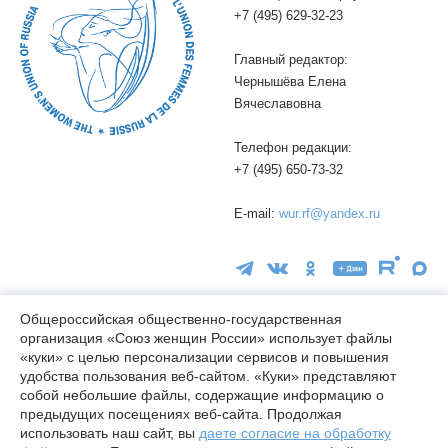
+7 (495) 629-32-23
Главный редактор:
Чернышёва Елена
Вячеславовна
Телефон редакции:
+7 (495) 650-73-32
E-mail:
wur.rf@yandex.ru
Общероссийская общественно-государственная
организация «Союз женщин России» использует файлы
«куки» с целью персонализации сервисов и повышения
16+
удобства пользования веб-сайтом. «Куки» представляют
© wuor.ru Использование материалов сайта разрешается только
собой небольшие файлы, содержащие информацию о
при указании ссылки на источник
предыдущих посещениях веб-сайта. Продолжая
использовать наш сайт, вы
даете согласие на обработку
Правовая информация