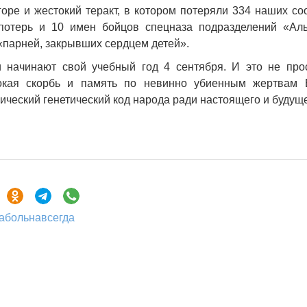
оре и жестокий теракт, в котором потеряли 334 наших со
 потерь и 10 имен бойцов спецназа подразделений «Ал
«парней, закрывших сердцем детей».
 начинают свой учебный год 4 сентября. И это не про
бокая скорбь и память по невинно убиенным жертвам Б
ический генетический код народа ради настоящего и будущ
абольнавсегда