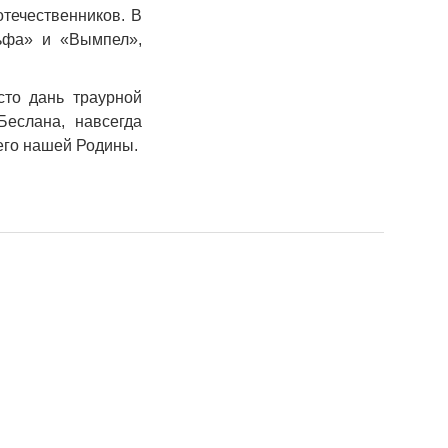
отечественников. В
ьфа» и «Вымпел»,
сто дань траурной
еслана, навсегда
его нашей Родины.