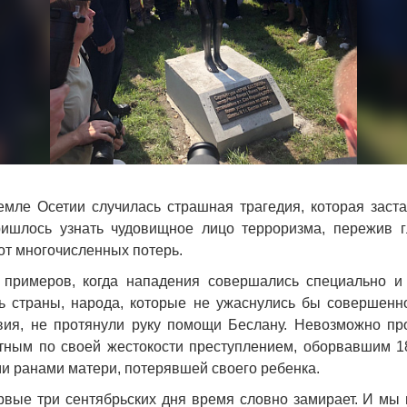
емле Осетии случилась страшная трагедия, которая заст
ишлось узнать чудовищное лицо терроризма, пережив 
от многочисленных потерь.
 примеров, когда нападения совершались специально и
сь страны, народа, которые не ужаснулись бы совершенн
вия, не протянули руку помощи Беслану. Невозможно пр
тным по своей жестокости преступлением, оборвавшим 18
и ранами матери, потерявшей своего ребенка.
ервые три сентябрьских дня время словно замирает. И мы